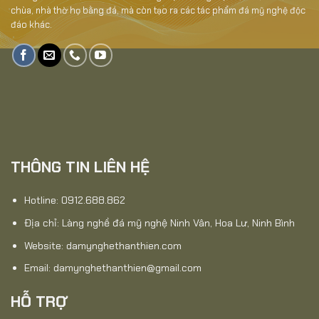
chùa, nhà thờ họ bằng đá, mà còn tạo ra các tác phẩm đá mỹ nghệ độc
đáo khác.
THÔNG TIN LIÊN HỆ
Hotline: 0912.688.862
Địa chỉ: Làng nghề đá mỹ nghệ Ninh Vân, Hoa Lư, Ninh Bình
Website:
damynghethanthien.com
Email: damynghethanthien@gmail.com
HỖ TRỢ