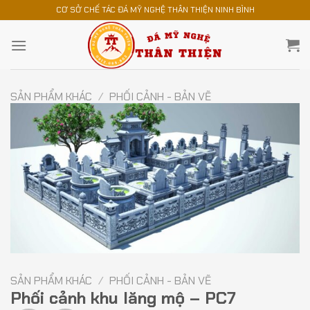
Chuyển
CƠ SỞ CHẾ TÁC ĐÁ MỸ NGHỆ THÂN THIỆN NINH BÌNH
đến
nội
dung
SẢN PHẨM KHÁC
/
PHỐI CẢNH - BẢN VẼ
SẢN PHẨM KHÁC
/
PHỐI CẢNH - BẢN VẼ
Phối cảnh khu lăng mộ – PC7