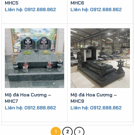
MHC5
MHC6
Liên hệ: 0912.688.862
Liên hệ: 0912.688.862
Mộ đá Hoa Cương –
Mộ đá Hoa Cương –
MHC7
MHC9
Liên hệ: 0912.688.862
Liên hệ: 0912.688.862
1
2