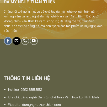
ĐÁ MỸ NGHỆ THÂN THIỆN
Chúng tôi tự hào là một cơ sở chế tác đá mỹ nghệ với gần trăm năm
kinh nghiệm tại làng nghề đá mỹ nghệ Ninh Vân, Ninh Bình. Chúng tôi
không chỉ tư vấn, thiết kế và thi công mộ đá, lăng mộ đá, đền, đình,
chùa, nhà thờ họ bằng đá, mà còn tạo ra các tác phẩm đá mỹ nghệ độc
đáo khác.
Trước khi quyết định lựa chọn, việc hiểu rõ bản chất và xu
hướng sử dụng mộ đá hoa cương sẽ giúp gia đình có cái
nhìn toàn diện hơn.
Khái niệm mộ đá hoa cương
THÔNG TIN LIÊN HỆ
Mộ đá hoa cương là loại mộ được chế tác từ đá granite
tự nhiên – một dòng đá magma có độ cứng cao, bề mặt
Hotline: 0912.688.862
bóng và khả năng chống thấm gần như tuyệt đối. Trong
xây dựng mộ phần, đá hoa cương thường được cắt ghép
Địa chỉ: Làng nghề đá mỹ nghệ Ninh Vân, Hoa Lư, Ninh Bình
hoặc sử dụng nguyên khối để tạo nên các mẫu mộ có kết
Website:
damynghethanthien.com