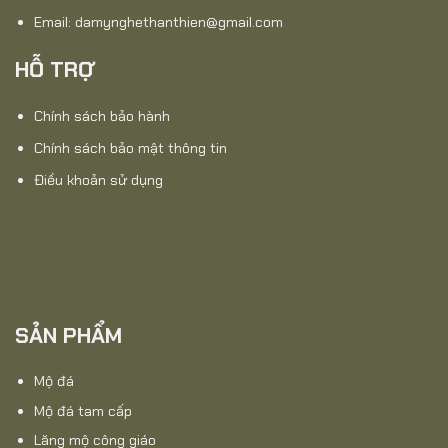
cấu chắc chắn, đường nét sắc sảo.
Email: damynghethanthien@gmail.com
Đặc điểm nhận diện mộ đá hoa cương:
HỖ TRỢ
Bề mặt đá nhẵn, bóng gương
Chính sách bảo hành
Màu sắc đồng đều, ít rêu mốc
Chính sách bảo mật thông tin
Khả năng chịu lực và chịu thời tiết tốt
Điều khoản sử dụng
Nhờ những đặc tính này, mộ đá hoa cương được đánh giá
là giải pháp lâu dài cho các công trình tâm linh ngoài trời.
Mộ đá hoa cương khác gì mộ đá truyền thống
SẢN PHẨM
Mộ đá
Mộ đá tam cấp
Lăng mộ công giáo