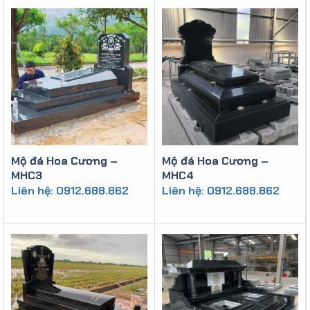
Mộ đá Hoa Cương –
Mộ đá Hoa Cương –
MHC3
MHC4
Liên hệ: 0912.688.862
Liên hệ: 0912.688.862