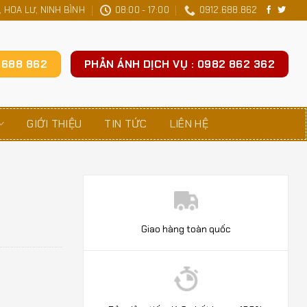
 HOA LƯ, NINH BÌNH
08:00 - 17:00
0912.688.862
2 688 862
PHẢN ÁNH DỊCH VỤ : 0982 862 362
GIỚI THIỆU
TIN TỨC
LIÊN HỆ
Giao hàng toàn quốc