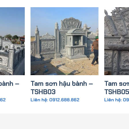
bành –
Tam sơn hậu bành –
Tam sơn
TSHB03
TSHB0
862
Liên hệ: 0912.688.862
Liên hệ: 0