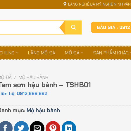
LÀNG NGHỀ ĐÁ MỸ NGHỆ NINH VÂN,
BÁO GIÁ : 091
 CHUNG
LĂNG MỘ ĐÁ
MỘ ĐÁ
SẢN PHẨM KHÁC
MỘ ĐÁ
/
MỘ HẬU BÀNH
Tam sơn hậu bành – TSHB01
iên hệ: 0912.688.862
Danh mục:
Mộ hậu bành