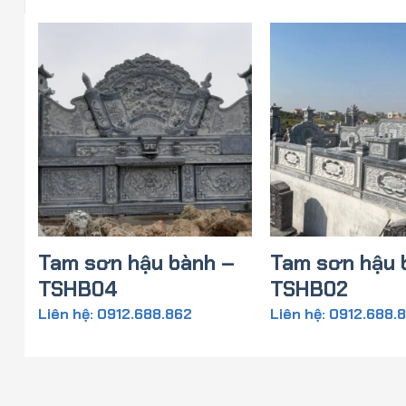
–
Tam sơn hậu bành –
Tam sơn hậu 
TSHB04
TSHB02
Liên hệ: 0912.688.862
Liên hệ: 0912.688.