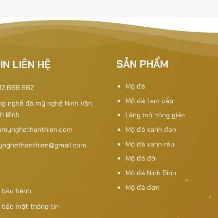
SẢN PHẨM
IN LIÊN HỆ
Mộ đá
912.688.862
Mộ đá tam cấp
àng nghề đá mỹ nghệ Ninh Vân,
nh Bình
Lăng mộ công giáo
Mộ đá xanh đen
amynghethanthien.com
Mộ đá xanh rêu
mynghethanthien@gmail.com
Mộ đá đôi
Mộ đá Ninh Bình
Mộ đá đơn
 bảo hành
 bảo mật thông tin