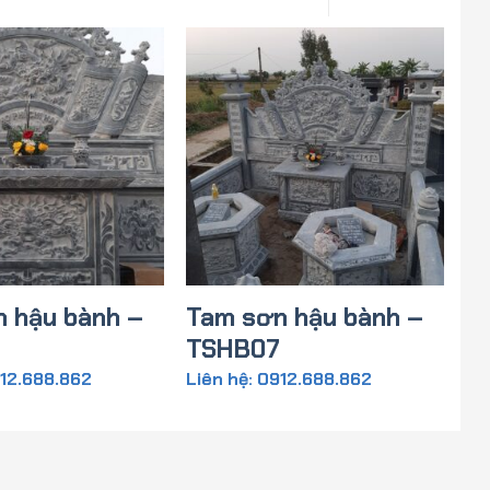
 hậu bành –
Tam sơn hậu bành –
5
TSHB07
912.688.862
Liên hệ: 0912.688.862