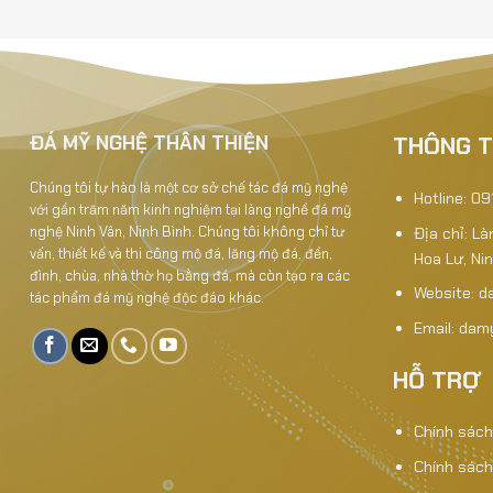
Tam sơn hậu bành - TSHB01
ĐÁ MỸ NGHỆ THÂN THIỆN
THÔNG T
Chúng tôi tự hào là một cơ sở chế tác đá mỹ nghệ
Hotline: 0
với gần trăm năm kinh nghiệm tại làng nghề đá mỹ
nghệ Ninh Vân, Ninh Bình. Chúng tôi không chỉ tư
Địa chỉ: L
vấn, thiết kế và thi công mộ đá, lăng mộ đá, đền,
Hoa Lư, Ni
đình, chùa, nhà thờ họ bằng đá, mà còn tạo ra các
Website:
d
tác phẩm đá mỹ nghệ độc đáo khác.
Email: da
HỖ TRỢ
Chính sách
Chính sách