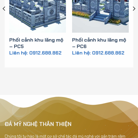
ộ
Phối cảnh khu lăng mộ
Phối cảnh khu lăng mộ
– PC5
– PC6
Liên hệ: 0912.688.862
Liên hệ: 0912.688.862
PC1
ĐÁ MỸ NGHỆ THÂN THIỆN
Chúng tôi tự hào là một cơ sở chế tác đá mỹ nghệ với gần trăm năm