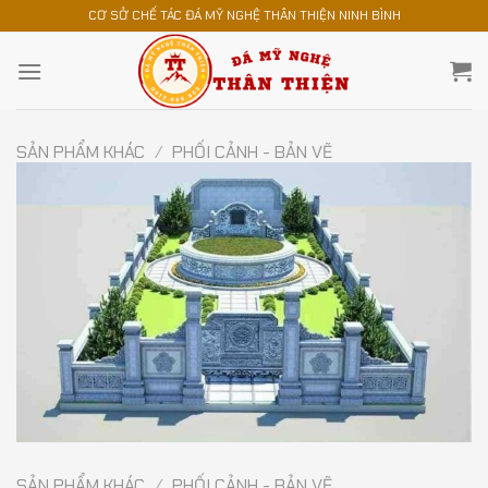
Chuyển
CƠ SỞ CHẾ TÁC ĐÁ MỸ NGHỆ THÂN THIỆN NINH BÌNH
đến
nội
dung
SẢN PHẨM KHÁC
/
PHỐI CẢNH - BẢN VẼ
SẢN PHẨM KHÁC
/
PHỐI CẢNH - BẢN VẼ