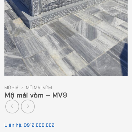
MỘ ĐÁ
/
MỘ MÁI VÒM
Mộ mái vòm – MV9
Liên hệ: 0912.688.862