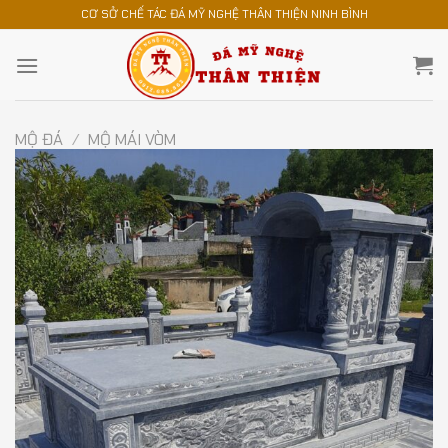
Chuyển
CƠ SỞ CHẾ TÁC ĐÁ MỸ NGHỆ THÂN THIỆN NINH BÌNH
đến
nội
dung
MỘ ĐÁ
/
MỘ MÁI VÒM