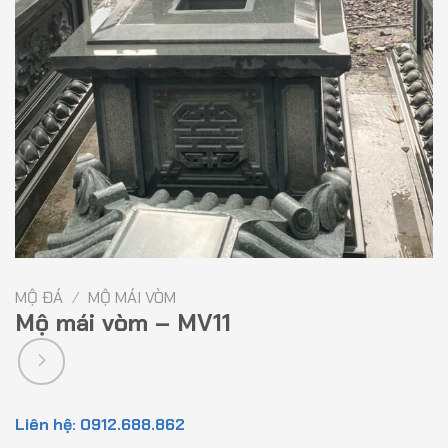
MỘ ĐÁ
/
MỘ MÁI VÒM
Mộ mái vòm – MV11
Liên hệ: 0912.688.862