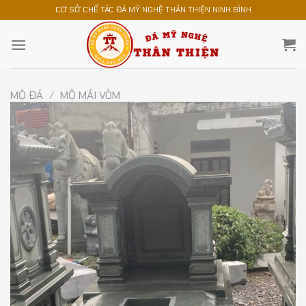
Chuyển
CƠ SỞ CHẾ TÁC ĐÁ MỸ NGHỆ THÂN THIỆN NINH BÌNH
đến
nội
dung
MỘ ĐÁ
/
MỘ MÁI VÒM