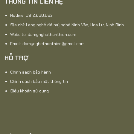
THÔNG TIN LIÊN HỆ
Hotline: 0912.688.862
Địa chỉ: Làng nghề đá mỹ nghệ Ninh Vân, Hoa Lư, Ninh Bình
Website:
damynghethanthien.com
Email: damynghethanthien@gmail.com
HỖ TRỢ
Chính sách bảo hành
Chính sách bảo mật thông tin
Điều khoản sử dụng