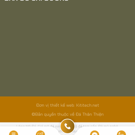
Đơn vị thiết kế web: Kititech.net
©Bản quyền thuộc về Đá Thân Thiện
Lăng Mộ Đá
Giá mộ đá ninh bình
Mộ đá tam cấp
Đá mỹ nghệ
Lăng Mộ Công Giáo
Lan Can
Khuôn Viên Lăng Mộ
Lăng Mộ Ninh Bình