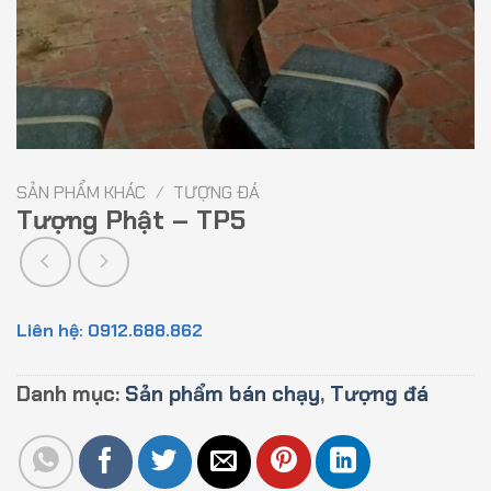
SẢN PHẨM KHÁC
/
TƯỢNG ĐÁ
Tượng Phật – TP5
Liên hệ: 0912.688.862
Danh mục:
Sản phẩm bán chạy
,
Tượng đá