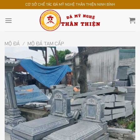
Chuyển
CƠ SỞ CHẾ TÁC ĐÁ MỸ NGHỆ THÂN THIỆN NINH BÌNH
đến
nội
dung
MỘ ĐÁ
/
MỘ ĐÁ TAM CẤP