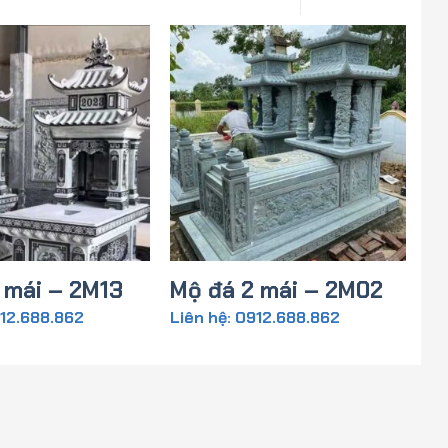
 mái – 2M13
Mộ đá 2 mái – 2M02
912.688.862
Liên hệ: 0912.688.862