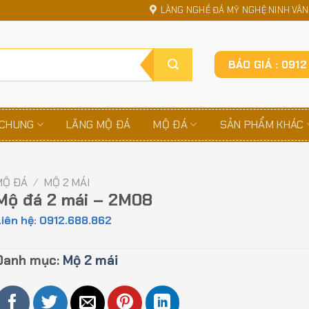
LÀNG NGHỀ ĐÁ MỸ NGHỆ NINH VÂN,
BÁO GIÁ : 091
 CHUNG
LĂNG MỘ ĐÁ
MỘ ĐÁ
SẢN PHẨM KHÁC
MỘ ĐÁ
/
MỘ 2 MÁI
Mộ đá 2 mái – 2M08
iên hệ: 0912.688.862
Danh mục:
Mộ 2 mái