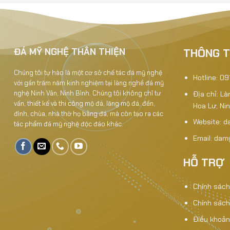
Mộ đá 2 mái - 2M08
ĐÁ MỸ NGHỆ THÂN THIỆN
THÔNG T
Chúng tôi tự hào là một cơ sở chế tác đá mỹ nghệ
Hotline: 0
với gần trăm năm kinh nghiệm tại làng nghề đá mỹ
nghệ Ninh Vân, Ninh Bình. Chúng tôi không chỉ tư
Địa chỉ: L
vấn, thiết kế và thi công mộ đá, lăng mộ đá, đền,
Hoa Lư, Ni
đình, chùa, nhà thờ họ bằng đá, mà còn tạo ra các
Website:
d
tác phẩm đá mỹ nghệ độc đáo khác.
Email: da
HỖ TRỢ
Chính sách
Chính sách
Điều khoản