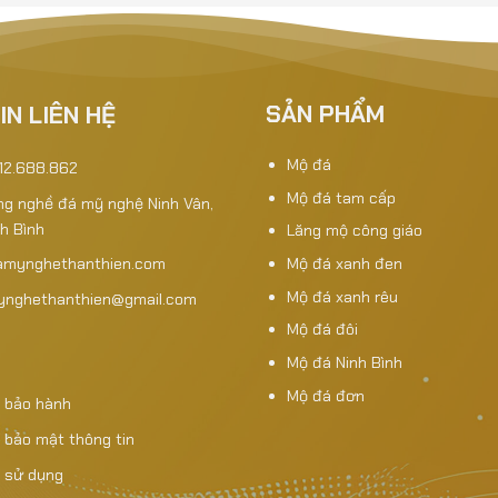
SẢN PHẨM
IN LIÊN HỆ
Mộ đá
912.688.862
Mộ đá tam cấp
àng nghề đá mỹ nghệ Ninh Vân,
nh Bình
Lăng mộ công giáo
Mộ đá xanh đen
amynghethanthien.com
Mộ đá xanh rêu
mynghethanthien@gmail.com
Mộ đá đôi
Mộ đá Ninh Bình
Mộ đá đơn
 bảo hành
 bảo mật thông tin
 sử dụng