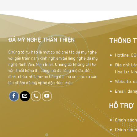
LĐ3
ĐÁ MỸ NGHỆ THÂN THIỆN
THÔNG T
Chúng tôi tự hào là một cơ sở chế tác đá mỹ nghệ
Hotline: 0
với gần trăm năm kinh nghiệm tại làng nghề đá mỹ
nghệ Ninh Vân, Ninh Bình. Chúng tôi không chỉ tư
Địa chỉ: L
vấn, thiết kế và thi công mộ đá, lăng mộ đá, đền,
Hoa Lư, Ni
đình, chùa, nhà thờ họ bằng đá, mà còn tạo ra các
Website:
d
tác phẩm đá mỹ nghệ độc đáo khác.
Email: da
HỖ TRỢ
Chính sách
Chính sách