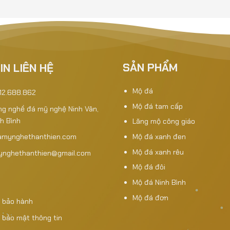
SẢN PHẨM
IN LIÊN HỆ
Mộ đá
912.688.862
Mộ đá tam cấp
àng nghề đá mỹ nghệ Ninh Vân,
nh Bình
Lăng mộ công giáo
Mộ đá xanh đen
amynghethanthien.com
Mộ đá xanh rêu
mynghethanthien@gmail.com
Mộ đá đôi
Mộ đá Ninh Bình
Mộ đá đơn
 bảo hành
 bảo mật thông tin