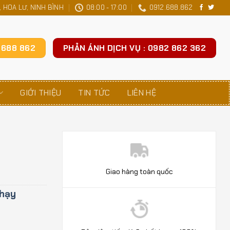
 HOA LƯ, NINH BÌNH
08:00 - 17:00
0912.688.862
2 688 862
PHẢN ÁNH DỊCH VỤ : 0982 862 362
GIỚI THIỆU
TIN TỨC
LIÊN HỆ
Giao hàng toàn quốc
hạy