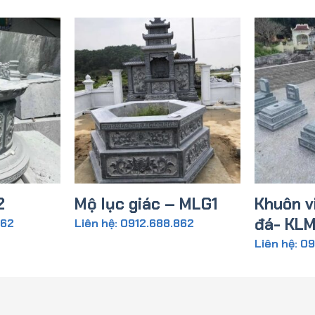
2
Mộ lục giác – MLG1
Khuôn v
đá- KLM
862
Liên hệ: 0912.688.862
Liên hệ: 0