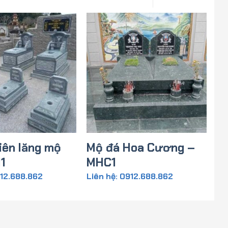
iên lăng mộ
Mộ đá Hoa Cương –
1
MHC1
912.688.862
Liên hệ: 0912.688.862