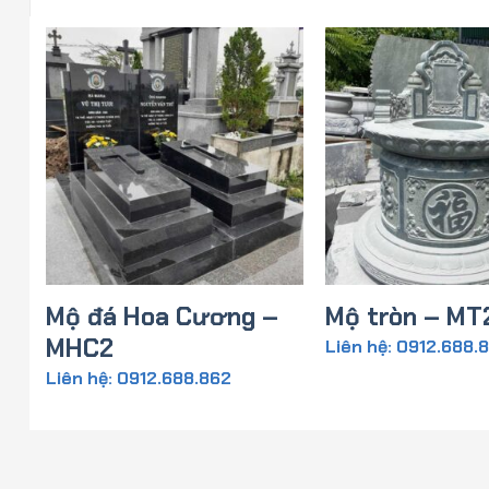
Mộ đá Hoa Cương –
Mộ tròn – MT
MHC2
Liên hệ: 0912.688.
Liên hệ: 0912.688.862