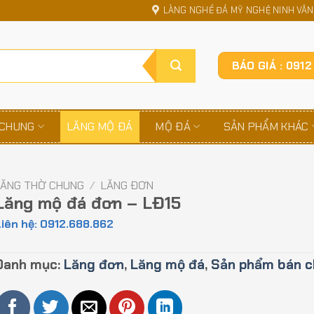
LÀNG NGHỀ ĐÁ MỸ NGHỆ NINH VÂN,
BÁO GIÁ : 091
 CHUNG
LĂNG MỘ ĐÁ
MỘ ĐÁ
SẢN PHẨM KHÁC
LĂNG THỜ CHUNG
/
LĂNG ĐƠN
Lăng mộ đá đơn – LĐ15
iên hệ: 0912.688.862
Danh mục:
Lăng đơn
,
Lăng mộ đá
,
Sản phẩm bán c