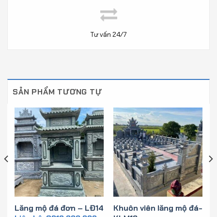
Tư vấn 24/7
SẢN PHẨM TƯƠNG TỰ
1
Lăng mộ đá đơn – LĐ14
Khuôn viên lăng mộ đá-